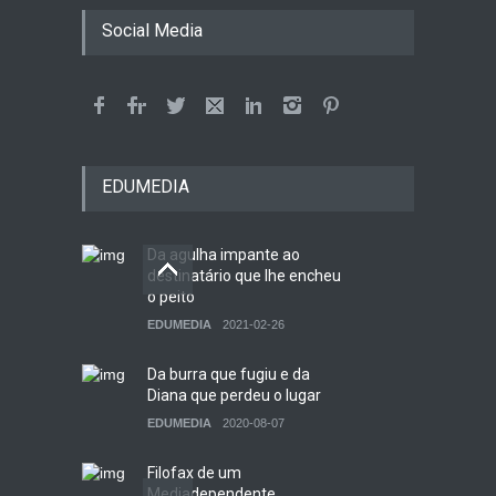
Social Media
EDUMEDIA
Da agulha impante ao
destinatário que lhe encheu
o peito
EDUMEDIA
2021-02-26
Da burra que fugiu e da
Diana que perdeu o lugar
EDUMEDIA
2020-08-07
Filofax de um
Mediadependente