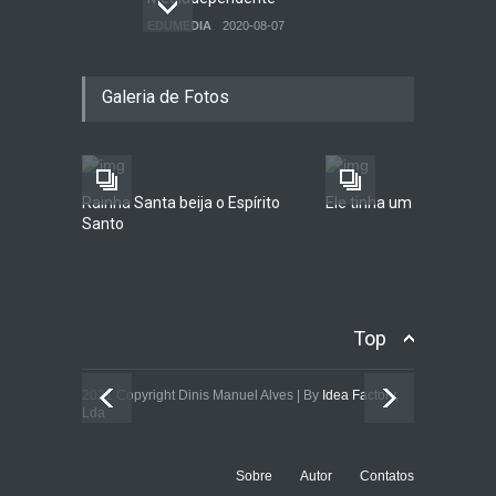
EDUMEDIA
2020-08-07
Como se faz uma revista?
Galeria de Fotos
EDUMEDIA
2020-11-26
Rainha Santa beija o Espírito
Ele tinha um sonho...
Santo
Top
2021 Copyright Dinis Manuel Alves | By
Idea Factory,
Lda
Sobre
Autor
Contatos