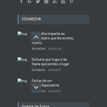
EDUMEDIA
Da agulha impante ao
destinatário que lhe encheu
o peito
EDUMEDIA
2021-02-26
Da burra que fugiu e da
Diana que perdeu o lugar
EDUMEDIA
2020-08-07
Filofax de um
Mediadependente
EDUMEDIA
2020-08-07
Como se faz uma revista?
Galeria de Fotos