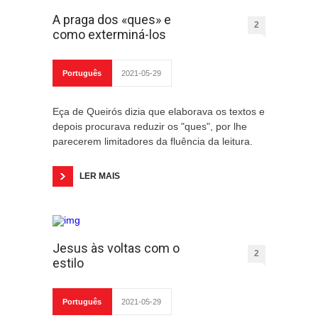
A praga dos «ques» e
2
como exterminá-los
Português
2021-05-29
Eça de Queirós dizia que elaborava os textos e
depois procurava reduzir os "ques", por lhe
parecerem limitadores da fluência da leitura.
LER MAIS
Jesus às voltas com o
2
estilo
Português
2021-05-29