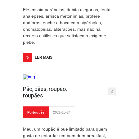
Ele ensaia parábolas, debita alegorias, tenta
analepses, arrisca metonímias, profere
anáforas, enche a boca com hipérboles,
onomatopeias, aliterações, mas não há
recurso estilístico que satisfaça a exigente
plebe.
LER MAIS
Pão, pães, roupão,
2
roupães
Português
2021-10-24
Meu, um roupão é bué limitado para quem
gosta de enfardar um bom dum breakfast,