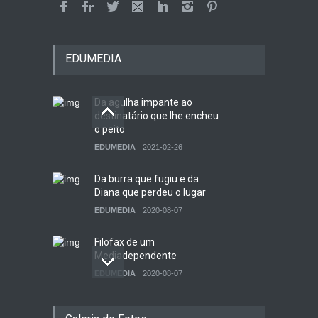
EDUMEDIA
Da agulha impante ao
destinatário que lhe encheu
o peito
EDUMEDIA
2021-02-26
Da burra que fugiu e da
Diana que perdeu o lugar
EDUMEDIA
2020-08-07
Filofax de um
Mediadependente
EDUMEDIA
2020-08-07
Como se faz uma revista?