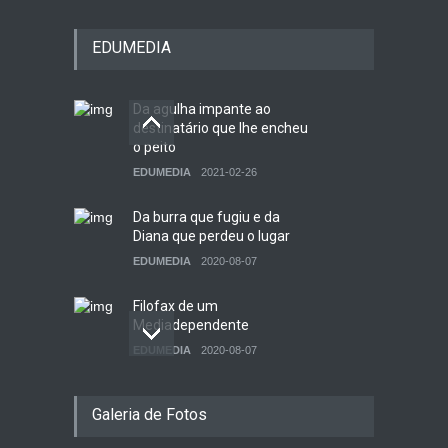
EDUMEDIA
Da agulha impante ao
destinatário que lhe encheu
o peito
EDUMEDIA
2021-02-26
Da burra que fugiu e da
Diana que perdeu o lugar
EDUMEDIA
2020-08-07
Filofax de um
Mediadependente
EDUMEDIA
2020-08-07
Como se faz uma revista?
Galeria de Fotos
EDUMEDIA
2020-11-26