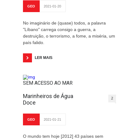
GEO
2021-01-20
No imaginário de (quase) todos, a palavra
"Líbano" carrega consigo a guerra, a
destruição, o terrorismo, a fome, a miséria, um
país falido.
LER MAIS
SEM ACESSO AO MAR
Marinheiros de Água
2
Doce
GEO
2021-01-21
O mundo tem hoje [2012] 43 países sem