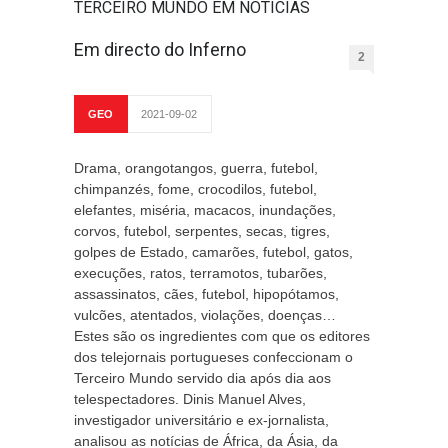
TERCEIRO MUNDO EM NOTÍCIAS
Em directo do Inferno
2
GEO
2021-09-02
Drama, orangotangos, guerra, futebol,
chimpanzés, fome, crocodilos, futebol,
elefantes, miséria, macacos, inundações,
corvos, futebol, serpentes, secas, tigres,
golpes de Estado, camarões, futebol, gatos,
execuções, ratos, terramotos, tubarões,
assassinatos, cães, futebol, hipopótamos,
vulcões, atentados, violações, doenças…
Estes são os ingredientes com que os editores
dos telejornais portugueses confeccionam o
Terceiro Mundo servido dia após dia aos
telespectadores. Dinis Manuel Alves,
investigador universitário e ex-jornalista,
analisou as notícias de África, da Ásia, da