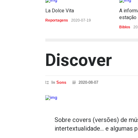
La Dolce Vita
A inform
estação
Reportagens
2020-07-19
Biblos
20
Discover
In
Sons
2020-08-07
Sobre covers (versões) de mús
intertextualidade... e algumas