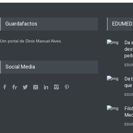
Guardafactos
EDUMED
Um portal de Dinis Manuel Alves.
Da 
dest
peit
EDU
Social Media
Da b
que 
EDU
Fil
Med
EDU