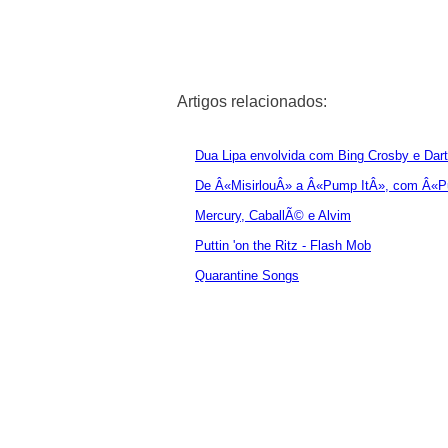
Artigos relacionados:
Dua Lipa envolvida com Bing Crosby e Dar
De Â«MisirlouÂ» a Â«Pump ItÂ», com Â«Pu
Mercury, CaballÃ© e Alvim
Puttin 'on the Ritz - Flash Mob
Quarantine Songs