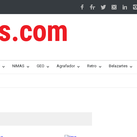
os.com
NIMAS
GEO
Agrafador
Retro
Belazartes