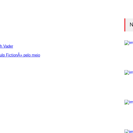
N
th Vader
lp FictionÂ» pelo meio