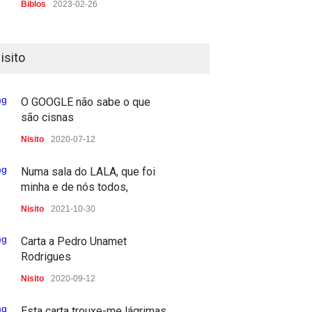
Biblos
2023-02-26
A guerra na primeira página
isito
PP
2023-02-24
2023-02-07
O GOOGLE não sabe o que
são cisnas
Deu a doida nos caramelos
Nisito
2020-07-12
PRESS
2022-11-23
Numa sala do LALA, que foi
E o Penim foi à guerra
minha e de nós todos,
TV
2022-03-04
Nisito
2021-10-30
Quando não há palavras,
Carta a Pedro Unamet
precisamos de palavras
Rodrigues
TV
2022-03-03
Nisito
2020-09-12
A Importância do Protocolo
Esta carta trouxe-me lágrimas