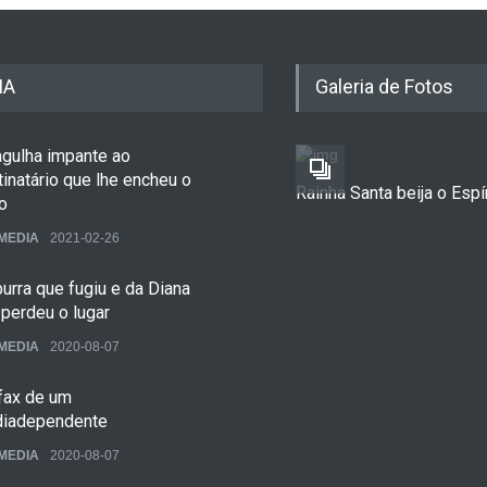
IA
Galeria de Fotos
agulha impante ao
inatário que lhe encheu o
Rainha Santa beija o Espí
o
MEDIA
2021-02-26
urra que fugiu e da Diana
perdeu o lugar
MEDIA
2020-08-07
ofax de um
iadependente
MEDIA
2020-08-07