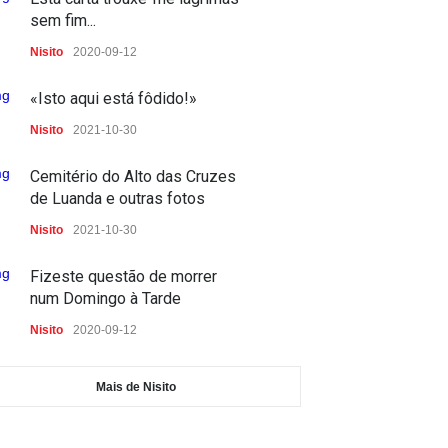
no acto de comunicar
sem fim...
profissionalmente
Nisito
2020-09-12
Escolinha dos Media
2021-11-06
«Isto aqui está fôdido!»
Mercado D. Pedro V
Nisito
2021-10-30
Fotos
2021-10-30
Cemitério do Alto das Cruzes
de Luanda e outras fotos
Nisito
2021-10-30
Fizeste questão de morrer
num Domingo à Tarde
Nisito
2020-09-12
Mais de Nisito