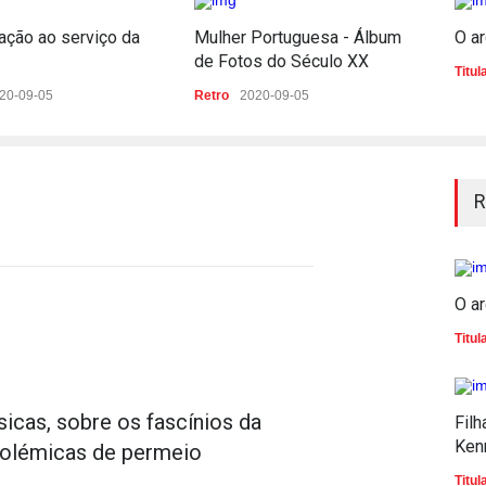
ação ao serviço da
Mulher Portuguesa - Álbum
O ar
de Fotos do Século XX
Titul
20-09-05
Retro
2020-09-05
R
O ar
Titul
icas, sobre os fascínios da
Filh
Ken
 polémicas de permeio
Titul