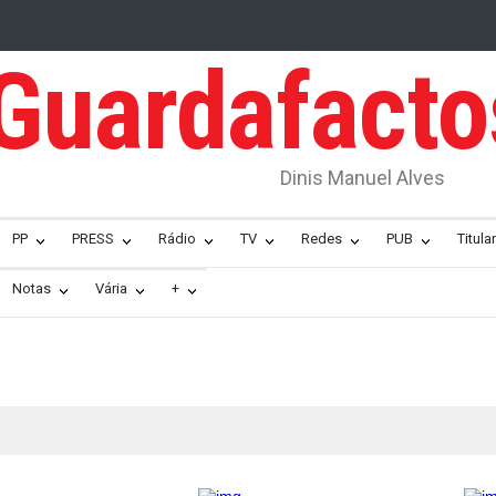
Guardafact
Dinis Manuel Alves
PP
PRESS
Rádio
TV
Redes
PUB
Titular
Notas
Vária
+