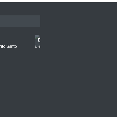
rito Santo
Ele tinha um sonho...