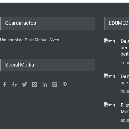
Guardafactos
EDUMED
Um portal de Dinis Manuel Alves.
Da 
dest
peit
EDU
Social Media
Da b
que 
EDU
Fil
Med
EDU