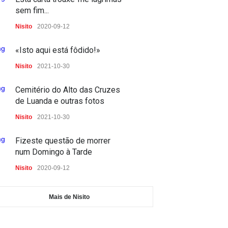
no acto de comunicar
sem fim...
profissionalmente
Nisito
2020-09-12
Escolinha dos Media
2021-11-06
«Isto aqui está fôdido!»
Mercado D. Pedro V
Nisito
2021-10-30
Fotos
2021-10-30
Cemitério do Alto das Cruzes
de Luanda e outras fotos
Nisito
2021-10-30
Fizeste questão de morrer
num Domingo à Tarde
Nisito
2020-09-12
Mais de Nisito