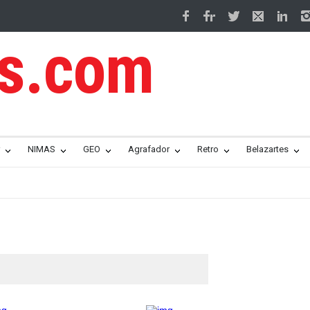
os.com
NIMAS
GEO
Agrafador
Retro
Belazartes