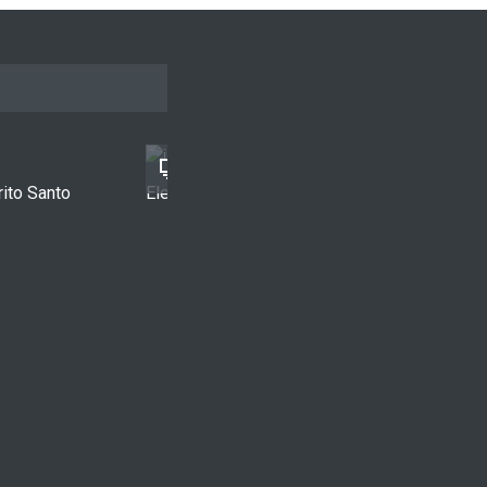
rito Santo
Ele tinha um sonho...