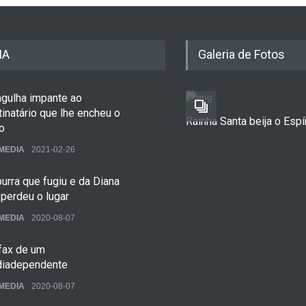
IA
Galeria de Fotos
agulha impante ao
inatário que lhe encheu o
Rainha Santa beija o Espí
o
MEDIA
2021-02-26
urra que fugiu e da Diana
perdeu o lugar
MEDIA
2020-08-07
ofax de um
iadependente
MEDIA
2020-08-07