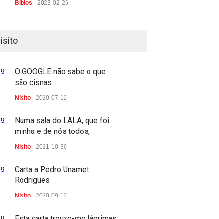
Biblos
2023-02-26
A guerra na primeira página
isito
PP
2023-02-24
2023-02-07
O GOOGLE não sabe o que
são cisnas
Deu a doida nos caramelos
Nisito
2020-07-12
PRESS
2022-11-23
Numa sala do LALA, que foi
E o Penim foi à guerra
minha e de nós todos,
TV
2022-03-04
Nisito
2021-10-30
Quando não há palavras,
Carta a Pedro Unamet
precisamos de palavras
Rodrigues
TV
2022-03-03
Nisito
2020-09-12
A Importância do Protocolo
Esta carta trouxe-me lágrimas