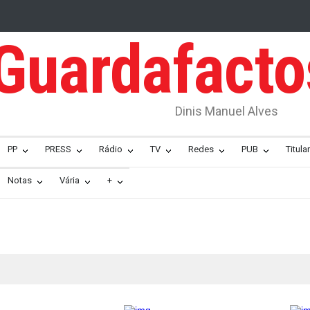
Guardafact
Dinis Manuel Alves
PP
PRESS
Rádio
TV
Redes
PUB
Titular
Notas
Vária
+