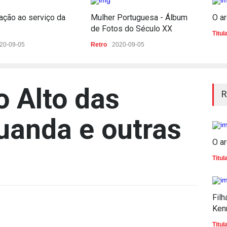
ação ao serviço da
Mulher Portuguesa - Álbum
O ar
de Fotos do Século XX
Titul
20-09-05
Retro
2020-09-05
o Alto das
R
uanda e outras
O ar
Titul
Filh
Ken
Titul