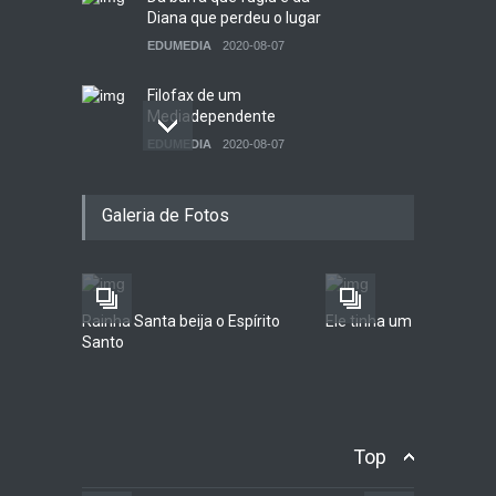
Diana que perdeu o lugar
EDUMEDIA
2020-08-07
Filofax de um
Mediadependente
EDUMEDIA
2020-08-07
Como se faz uma revista?
Galeria de Fotos
EDUMEDIA
2020-11-26
Rainha Santa beija o Espírito
Ele tinha um sonho...
Santo
Top