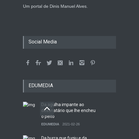
Um portal de Dinis Manuel Alves.
Social Media
EDUMEDIA
Da agulha impante ao
destinatário que lhe encheu
o peito
EDUMEDIA
2021-02-26
Da burra que fugiu e da