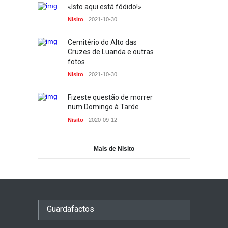
«Isto aqui está fôdido!»
Mercado D. Pedro V
Nisito
2021-10-30
Fotos
2021-10-30
Cemitério do Alto das
Cruzes de Luanda e outras
fotos
Nisito
2021-10-30
Fizeste questão de morrer
num Domingo à Tarde
Nisito
2020-09-12
Mais de Nisito
Guardafactos