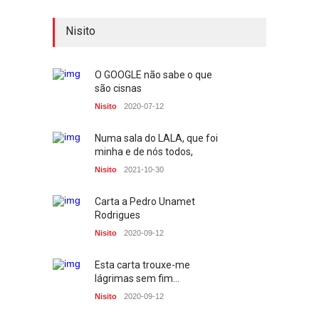
A guerra na primeira página
Nisito
PP
2023-02-24
2023-02-07
O GOOGLE não sabe o que
são cisnas
Deu a doida nos caramelos
Nisito
2020-07-12
PRESS
2022-11-23
Numa sala do LALA, que foi
minha e de nós todos,
E o Penim foi à guerra
Nisito
2021-10-30
TV
2022-03-04
Carta a Pedro Unamet
Quando não há palavras,
Rodrigues
precisamos de palavras
Nisito
2020-09-12
TV
2022-03-03
Esta carta trouxe-me
A Importância do Protocolo
lágrimas sem fim...
no acto de comunicar
profissionalmente
Nisito
2020-09-12
Escolinha dos Media
2021-11-06