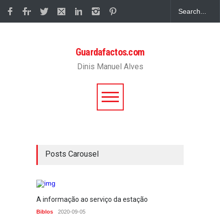
Guardafactos.com
Dinis Manuel Alves
Posts Carousel
A informação ao serviço da estação
Mulher
XX
Biblos
2020-09-05