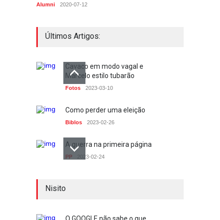
Alumni
2020-07-12
Últimos Artigos:
Cavaco em modo vagal e
Marcelo estilo tubarão
Fotos
2023-03-10
Como perder uma eleição
Biblos
2023-02-26
A guerra na primeira página
PP
2023-02-24
2023-02-07
Nisito
Deu a doida nos caramelos
PRESS
2022-11-23
O GOOGLE não sabe o que