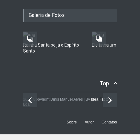
Da agulha impante ao
Galeria de Fotos
destinatário que lhe encheu
o peito
EDUMEDIA
2021-02-26
Rainha Santa beija o Espírito
Ele tinha um sonho...
Santo
Top
2021 Copyright Dinis Manuel Alves | By
Idea Factory,
Lda
Sobre
Autor
Contatos