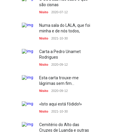
são cisnas
E o Penim foi à guerra
Nisito
2020-07-12
TV
2022-03-04
Numa sala do LALA, que foi
minha e de nós todos,
Quando não há palavras,
precisamos de palavras
Nisito
2021-10-30
TV
2022-03-03
Carta a Pedro Unamet
Rodrigues
A Importância do Protocolo
no acto de comunicar
Nisito
2020-09-12
profissionalmente
Escolinha dos Media
2021-11-06
Esta carta trouxe-me
lágrimas sem fim...
Mercado D. Pedro V
Nisito
2020-09-12
Fotos
2021-10-30
«Isto aqui está fôdido!»
Volta ao Globo em
Nisito
2021-10-30
fotografias
Fotos
2025-11-15
Cemitério do Alto das
Cruzes de Luanda e outras