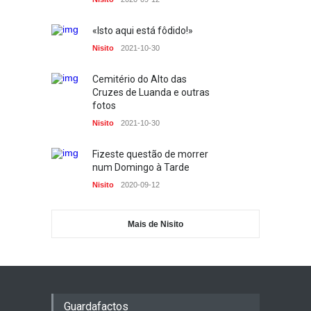
Fotos
2023-03-10
«Isto aqui está fôdido!»
Como perder uma eleição
Nisito
2021-10-30
Biblos
2023-02-26
Cemitério do Alto das
A guerra na primeira página
Cruzes de Luanda e outras
PP
2023-02-24
fotos
Nisito
2021-10-30
Fizeste questão de morrer
num Domingo à Tarde
Nisito
2020-09-12
Mais de Nisito
Guardafactos