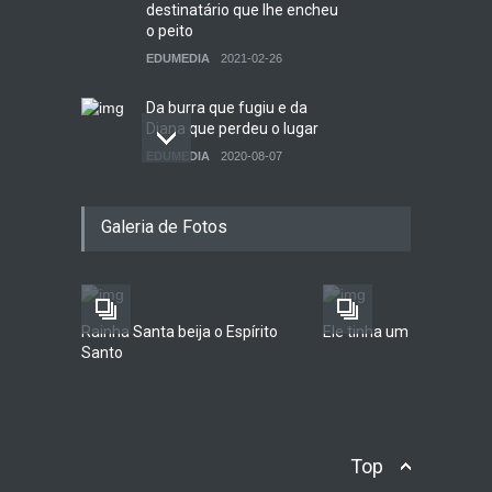
destinatário que lhe encheu
o peito
EDUMEDIA
2021-02-26
Da burra que fugiu e da
Diana que perdeu o lugar
EDUMEDIA
2020-08-07
Filofax de um
Galeria de Fotos
Mediadependente
EDUMEDIA
2020-08-07
Rainha Santa beija o Espírito
Ele tinha um sonho...
Santo
Top