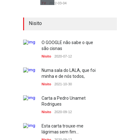
TV
2022-03-04
Quando não há palavras,
Nisito
precisamos de palavras
TV
2022-03-03
O GOOGLE não sabe o que
A Importância do Protocolo
são cisnas
no acto de comunicar
profissionalmente
Nisito
2020-07-12
Escolinha dos Media
2021-11-06
Numa sala do LALA, que foi
minha e de nós todos,
Mercado D. Pedro V
Nisito
2021-10-30
Fotos
2021-10-30
Carta a Pedro Unamet
Volta ao Globo em
Rodrigues
fotografias
Nisito
2020-09-12
Fotos
2025-11-15
Esta carta trouxe-me
Cavaco em modo vagal e
lágrimas sem fim...
Marcelo estilo tubarão
Nisito
2020-09-12