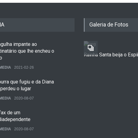
IA
Galeria de Fotos
agulha impante ao
inatário que lhe encheu o
Rainha Santa beija o Espí
o
MEDIA
2021-02-26
urra que fugiu e da Diana
perdeu o lugar
MEDIA
2020-08-07
ofax de um
iadependente
MEDIA
2020-08-07