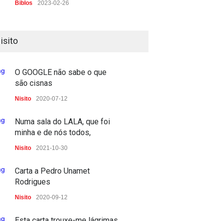
Biblos
2023-02-26
A guerra na primeira página
isito
PP
2023-02-24
2023-02-07
O GOOGLE não sabe o que
são cisnas
Deu a doida nos caramelos
Nisito
2020-07-12
PRESS
2022-11-23
Numa sala do LALA, que foi
E o Penim foi à guerra
minha e de nós todos,
TV
2022-03-04
Nisito
2021-10-30
Quando não há palavras,
Carta a Pedro Unamet
precisamos de palavras
Rodrigues
TV
2022-03-03
Nisito
2020-09-12
A Importância do Protocolo
Esta carta trouxe-me lágrimas