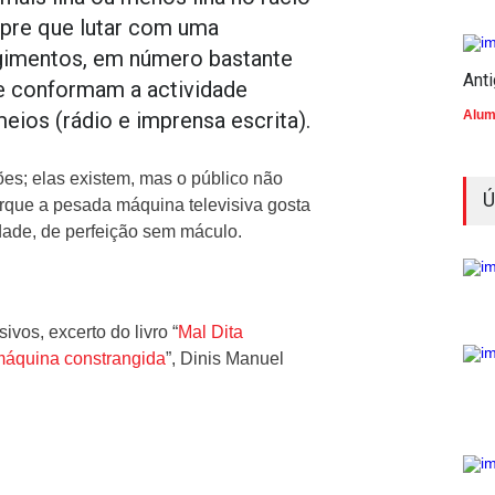
mpre que lutar com uma
angimentos, em número bastante
Ant
e conformam a actividade
meios (rádio e imprensa escrita).
Alum
ões; elas existem, mas o público não
Ú
rque a pesada máquina televisiva gosta
idade, de perfeição sem máculo.
vos, excerto do livro “
Mal Dita
máquina constrangida
”, Dinis Manuel