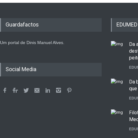
Guardafactos
EDUMED
Um portal de Dinis Manuel Alves.
Da 
dest
peit
EDU
Social Media
Da b
que 
EDU
Fil
Med
EDU