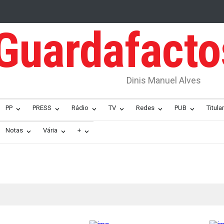
Guardafact
Dinis Manuel Alves
PP
PRESS
Rádio
TV
Redes
PUB
Titular
Notas
Vária
+