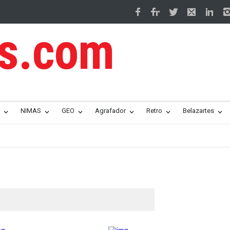
os.com
NIMAS
GEO
Agrafador
Retro
Belazartes