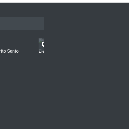
rito Santo
Ele tinha um sonho...