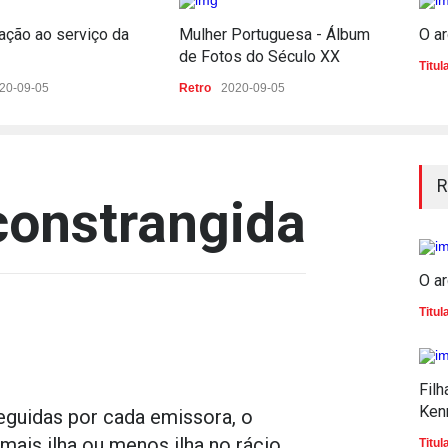
ação ao serviço da
Mulher Portuguesa - Álbum
O ar
de Fotos do Século XX
Titul
20-09-05
Retro
2020-09-05
R
constrangida
O ar
Titul
Filh
Ken
eguidas por cada emissora, o
 mais ilha ou menos ilha no rácio
Titul