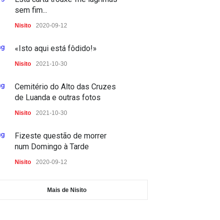
no acto de comunicar
sem fim...
profissionalmente
Nisito
2020-09-12
Escolinha dos Media
2021-11-06
«Isto aqui está fôdido!»
Mercado D. Pedro V
Nisito
2021-10-30
Fotos
2021-10-30
Cemitério do Alto das Cruzes
de Luanda e outras fotos
Nisito
2021-10-30
Fizeste questão de morrer
num Domingo à Tarde
Nisito
2020-09-12
Mais de Nisito