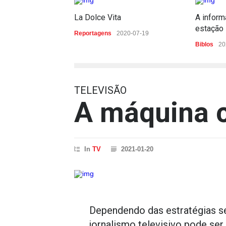
La Dolce Vita
A inform
estação
Reportagens
2020-07-19
Biblos
20
TELEVISÃO
A máquina 
In
TV
2021-01-20
Dependendo das estratégias s
jornalismo televisivo pode ser